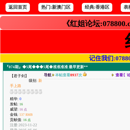
返回首页
热门:新澳门区
经典:香港区
表
《红姐论坛:078800
记住我们:078800.
『074期』◆5尾◆◆◆5尾◆准准准准 最早更新**
导航
本帖查看
8937
次
查看〖
【君子剑】
级别:
新
手上路
精华:
0
发帖:
16
威望:
16 点
金钱:
537 RMB
贡献值:
16 点
注册:2023-11-22