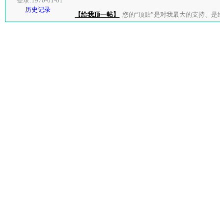
登录:1970-01-01
历史记录
【给我顶一帖】
您的“顶贴”是对我最大的支持、是给了我