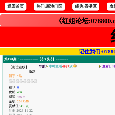
返回首页
热门:新澳门区
经典:香港区
表
《红姐论坛:078800
记住我们:078800.
第190期：==========【╬ 3 头╬】=======
导航
本帖查看
4927
次
查看〖
【友谊在线】
级别:
新手上路
精华:
0
发帖:
436
威望:
436 点
金钱:
284 RMB
贡献值:
436 点
注册:2023-11-22