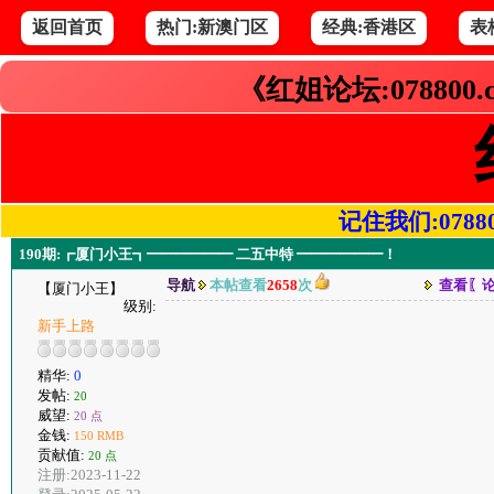
返回首页
热门:新澳门区
经典:香港区
表
《红姐论坛:078800
记住我们:078800.
190期:┏厦门小王┓━━━━━━ 二五中特 ━━━━━━！
导航
本帖查看
2658
次
查看〖
【厦门小王】
级别:
新手上路
精华:
0
发帖:
20
威望:
20 点
金钱:
150 RMB
贡献值:
20 点
注册:2023-11-22