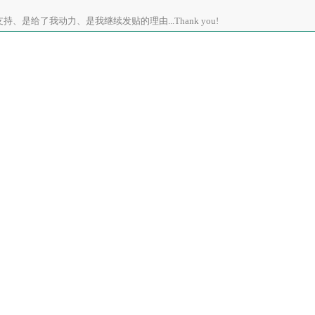
、是给了我动力、是我继续发贴的理由...Thank you!