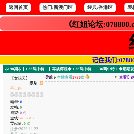
返回首页
热门:新澳门区
经典:香港区
表
《红姐论坛:078800
记住我们:078800.
╬190期╬【﹛36码中特﹜】再战辉煌◆﹛36码中特﹜﹛36码中特﹜◆期期发
导航
本帖查看
3796
次
查看〖
【女孩天】
级别:
新
手上路
精华:
0
发帖:
0
威望:
0 点
金钱:
476 RMB
贡献值:
0 点
注册:2023-11-22