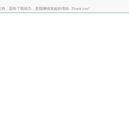
、是给了我动力、是我继续发贴的理由...Thank you!