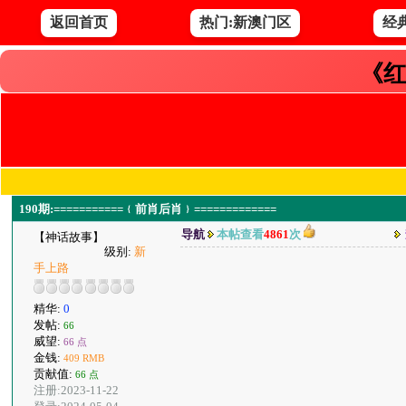
返回首页
热门:新澳门区
经
《红
190期:===========﹛前肖后肖﹜=============
导航
本帖查看
4861
次
【神话故事】
级别:
新
手上路
精华:
0
发帖:
66
威望:
66 点
金钱:
409 RMB
贡献值:
66 点
注册:2023-11-22