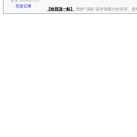
登录:2024-07-13
历史记录
【给我顶一帖】
您的“顶贴”是对我最大的支持、是给了我