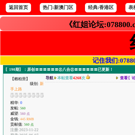
返回首页
热门:新澳门区
经典:香港区
表
《红姐论坛:078800
记住我们:078800.
〖190期〗：原创〓〓〓〓〓〓㊣八合㊣〓〓〓〓〓〓已更新！
导航
本帖查看
4268
次
查看〖
【赖柏营】
级别:
新
手上路
精华:
0
发帖:
560
威望:
560 点
金钱:
445 RMB
贡献值:
560 点
注册:2023-11-22