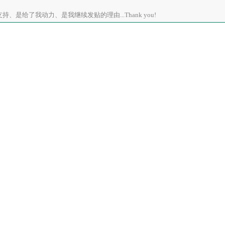
、是给了我动力、是我继续发贴的理由...Thank you!