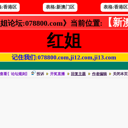
典:香港区
表格:新澳门区
表格:香港区
【新
姐论坛:078800.com》当前位置:
红姐
记住我们:078800.com,ji12.com,ji13.com
查看〖论坛规则〗
投诉
开奖直播
回复主题
作者编辑
关闭本页