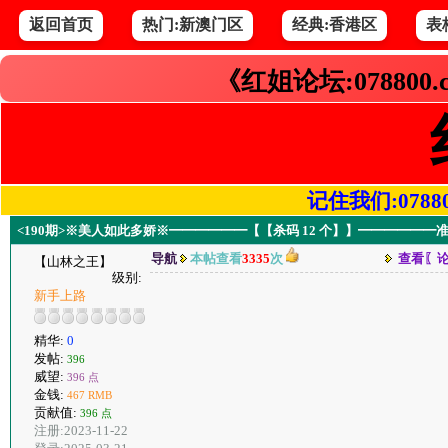
返回首页
热门:新澳门区
经典:香港区
表
《红姐论坛:078800
记住我们:078800.
<190期>※美人如此多娇※━━━━━━【【杀码 12 个】】━━━━━━
导航
本帖查看
3335
次
查看〖
【山林之王】
级别:
新手上路
精华:
0
发帖:
396
威望:
396 点
金钱:
467 RMB
贡献值:
396 点
注册:2023-11-22