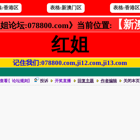
典:香港区
表格:新澳门区
表格:香港区
【新
姐论坛:078800.com》当前位置:
红姐
记住我们:078800.com,ji12.com,ji13.com
查看〖论坛规则〗
投诉
开奖直播
回复主题
作者编辑
关闭本页