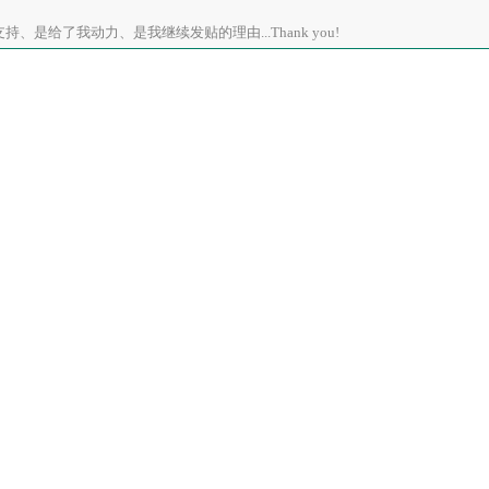
、是给了我动力、是我继续发贴的理由...Thank you!