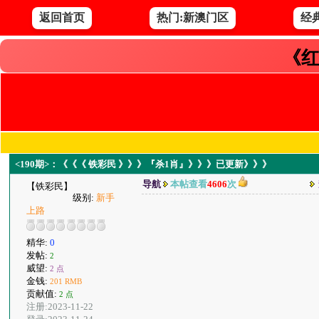
返回首页
热门:新澳门区
经
《红
<190期>：《《《 铁彩民 》》》『杀1肖』》》》已更新》》》
导航
本帖查看
4606
次
【铁彩民】
级别:
新手
上路
精华:
0
发帖:
2
威望:
2 点
金钱:
201 RMB
贡献值:
2 点
注册:2023-11-22