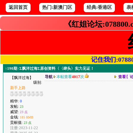
返回首页
热门:新澳门区
经典:香港区
表
《红姐论坛:078800
记住我们:078800.
↑190期↑Σ飘洋过海Σ原创资料〈〈肆头〉实力见证！
导航
本帖查看
4017
次
查看〖
【飘洋过海】
级别:
新手上路
精华:
0
发帖:
23
威望:
23 点
金钱:
185 RMB
贡献值:
23 点
注册:2023-11-22