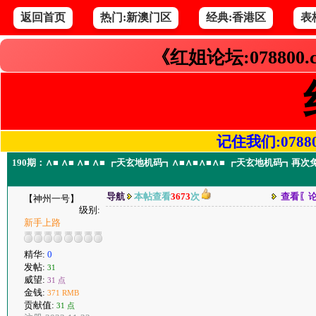
返回首页
热门:新澳门区
经典:香港区
表
《红姐论坛:078800
记住我们:078800.
190期：∧■ ∧■ ∧■ ∧■ ┏天玄地机码┓∧■∧■∧■∧■ ┏天玄地机码
导航
本帖查看
3673
次
查看〖
【神州一号】
级别:
新手上路
精华:
0
发帖:
31
威望:
31 点
金钱:
371 RMB
贡献值:
31 点