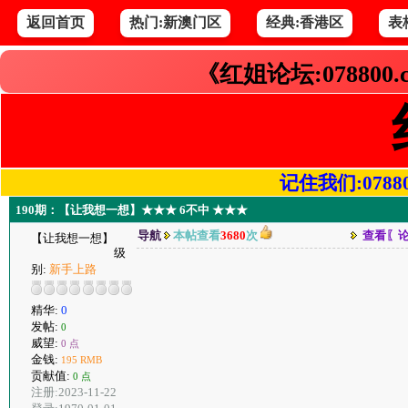
返回首页
热门:新澳门区
经典:香港区
表
《红姐论坛:078800
记住我们:078800.
190期：【让我想一想】★★★ 6不中 ★★★
导航
本帖查看
3680
次
查看〖
【让我想一想】
级
别:
新手上路
精华:
0
发帖:
0
威望:
0 点
金钱:
195 RMB
贡献值:
0 点
注册:2023-11-22