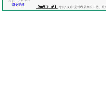
登录:2025-03-19
历史记录
【给我顶一帖】
您的“顶贴”是对我最大的支持、是给了我