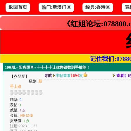
返回首页
热门:新澳门区
经典:香港区
表
《红姐论坛:078800
记住我们:078800.
190期.♂阳肖阴肖♂╋╋╋╋让你数钱数到手抽筋！
导航
本帖查看
1694
次
查看〖
【齐琴琴】
级别:
新
手上路
精华:
0
发帖:
1
威望:
1 点
金钱:
409 RMB
贡献值:
1 点
注册:2023-11-22