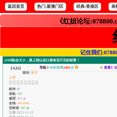
返回首页
热门:新澳门区
经典:香港区
表
《红姐论坛:078800
记住我们:078800.
(190期)合大小，跟上我让你口袋有花不完的财富！
导航
本帖查看
2461
次
查看〖
【马刘】
级别:
新手
上路
精华:
0
发帖:
537
威望:
537 点
金钱:
486 RMB
贡献值:
537 点
注册:2023-11-22