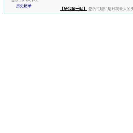
登录:1970-01-01
历史记录
【给我顶一帖】
您的“顶贴”是对我最大的支持