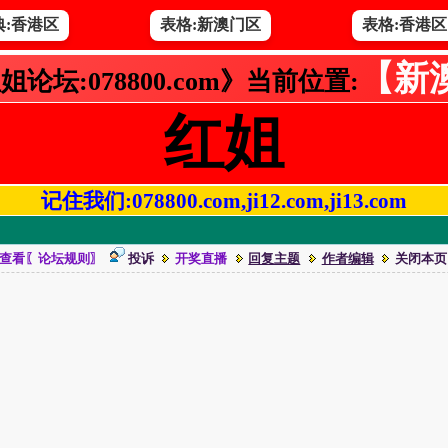
典:香港区
表格:新澳门区
表格:香港区
【新
姐论坛:078800.com》当前位置:
红姐
记住我们:078800.com,ji12.com,ji13.com
查看〖论坛规则〗
投诉
开奖直播
回复主题
作者编辑
关闭本页