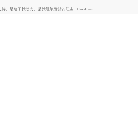
、是给了我动力、是我继续发贴的理由...Thank you!