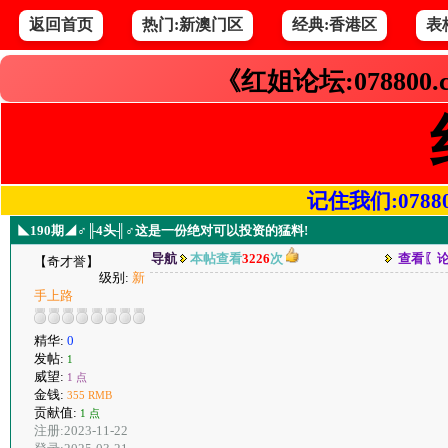
返回首页
热门:新澳门区
经典:香港区
表
《红姐论坛:078800
记住我们:078800.
◣190期◢♂╟4头╢♂这是一份绝对可以投资的猛料!
导航
本帖查看
3226
次
查看〖
【奇才誉】
级别:
新
手上路
精华:
0
发帖:
1
威望:
1 点
金钱:
355 RMB
贡献值:
1 点
注册:2023-11-22