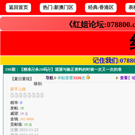
返回首页
热门:新澳门区
经典:香港区
表
《红姐论坛:078800
记住我们:078800.
190期：【精准卍杀20码卍】观望与验正资料的时候一次又一次的准
导航
本帖查看
3326
次
查看〖
【夏日重现】
级别:
新手上路
精华:
0
发帖:
18
威望:
18 点
金钱:
362 RMB
贡献值:
18 点
注册:2023-11-22