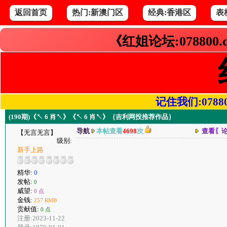
返回首页
热门:新澳门区
经典:香港区
表
《红姐论坛:078800
记住我们:078800.
(190期)《↖ 6 肖↖》《↖ 6 肖↖》｛吉利网投推荐作品｝
导航
本帖查看
4698
次
查看〖
【无言无言】
级别:
新手上路
精华:
0
发帖:
0
威望:
0 点
金钱:
257 RMB
贡献值:
0 点
注册:2023-11-22