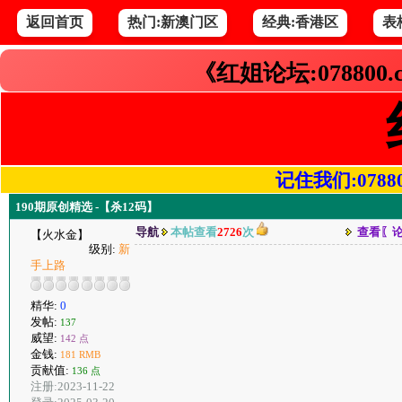
返回首页
热门:新澳门区
经典:香港区
表
《红姐论坛:078800
记住我们:078800.
190期原创精选 -【杀12码】
导航
本帖查看
2726
次
查看〖
【火水金】
级别:
新
手上路
精华:
0
发帖:
137
威望:
142 点
金钱:
181 RMB
贡献值:
136 点
注册:2023-11-22