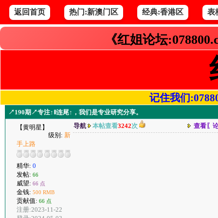
返回首页
热门:新澳门区
经典:香港区
表
《红姐论坛:078800
记住我们:078800.
↗190期↗专注↑Ⅱ连尾↑，我们是专业研究分享。
导航
本帖查看
3242
次
查看〖
【黄明星】
级别:
新
手上路
精华:
0
发帖:
66
威望:
66 点
金钱:
500 RMB
贡献值:
66 点
注册:2023-11-22