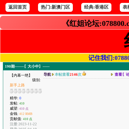
返回首页
热门:新澳门区
经典:香港区
表
《红姐论坛:078800
记住我们:078800.
190期--------〖大小中〗------
导航
本帖查看
2146
次
查看〖
【内幕一绝】
级别:
新手上路
精华:
0
发帖:
410
威望:
410 点
金钱:
412 RMB
贡献值:
410 点
注册:2023-11-22