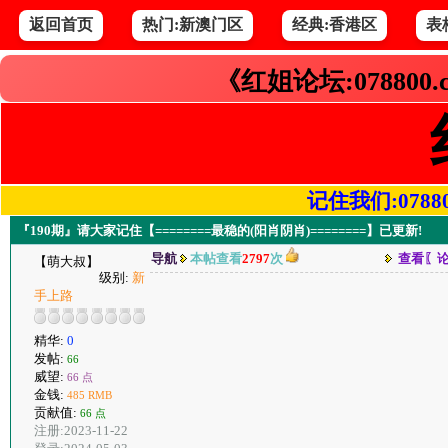
返回首页
热门:新澳门区
经典:香港区
表
《红姐论坛:078800
记住我们:078800.
『190期』请大家记住【========最稳的(阳肖阴肖)========】已更新!
导航
本帖查看
2797
次
查看〖
【萌大叔】
级别:
新
手上路
精华:
0
发帖:
66
威望:
66 点
金钱:
485 RMB
贡献值:
66 点
注册:2023-11-22