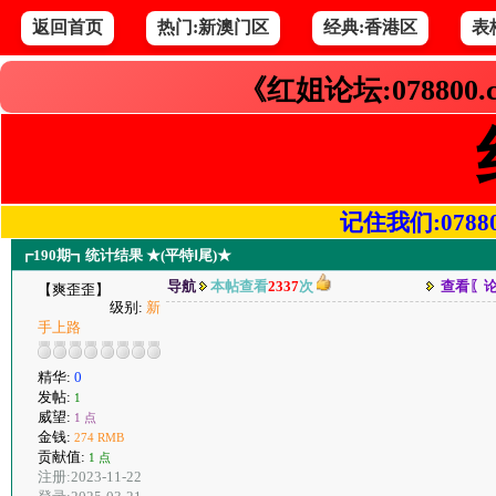
返回首页
热门:新澳门区
经典:香港区
表
《红姐论坛:078800
记住我们:078800.
┏190期┓统计结果 ★(平特Ⅰ尾)★
导航
本帖查看
2337
次
查看〖
【爽歪歪】
级别:
新
手上路
精华:
0
发帖:
1
威望:
1 点
金钱:
274 RMB
贡献值:
1 点
注册:2023-11-22