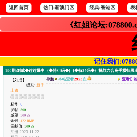
返回首页
热门:新澳门区
经典:香港区
表
《红姐论坛:078800
记住我们:078800.
190期;刘成◆连连爆中--{◆特34码◆}--{◆特34码◆}--挑战六合高手横扫
导航
本帖查看
2953
次
查看〖
【刘成】
级别:
新手
上路
精华:
0
发帖:
500
威望:
500 点
金钱:
422 RMB
贡献值:
500 点
注册:2023-11-22