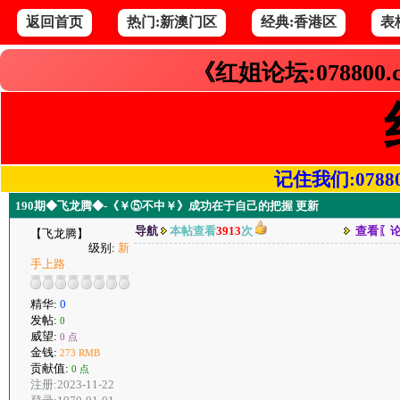
返回首页
热门:新澳门区
经典:香港区
表
《红姐论坛:078800
记住我们:078800.
190期◆飞龙腾◆-《￥⑤不中￥》成功在于自己的把握 更新
导航
本帖查看
3913
次
查看〖
【飞龙腾】
级别:
新
手上路
精华:
0
发帖:
0
威望:
0 点
金钱:
273 RMB
贡献值:
0 点
注册:2023-11-22