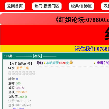
返回首页
热门:新澳门区
经典:香港区
表
《红姐论坛:078800
记住我们:078800.
190期：-----------------╟叁头╢--------------
导航
本帖查看
4620
次
查看〖
【岁月如歌的号】
级别:
新手上路
精华:
0
发帖:
335
威望:
335 点
金钱:
295 RMB
贡献值:
335 点
注册:2023-11-22
登录:2025-04-28