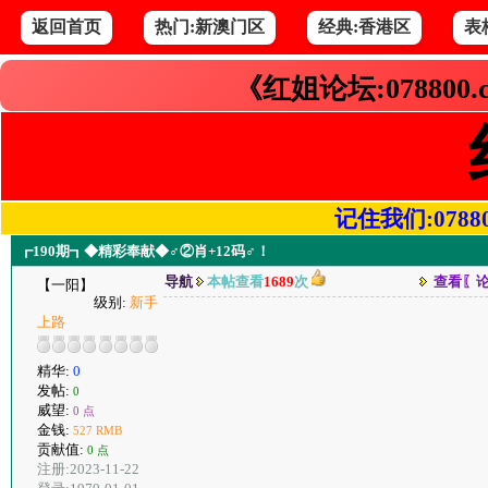
返回首页
热门:新澳门区
经典:香港区
表
《红姐论坛:078800
记住我们:078800.
┏190期┓◆精彩奉献◆♂②肖+12码♂！
导航
本帖查看
1689
次
查看〖
【一阳】
级别:
新手
上路
精华:
0
发帖:
0
威望:
0 点
金钱:
527 RMB
贡献值:
0 点
注册:2023-11-22