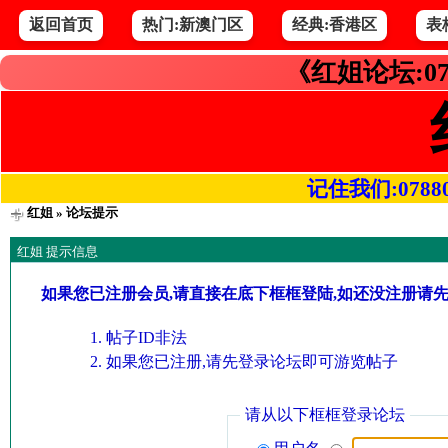
返回首页
热门:新澳门区
经典:香港区
表
《红姐论坛:07
记住我们:078800.
红姐
» 论坛提示
红姐 提示信息
如果您已注册会员,请直接在底下框框登陆,如还没注册请
帖子ID非法
如果您已注册,请先登录论坛即可游览帖子
请从以下框框登录论坛