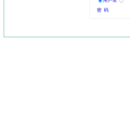
用户名
密 码