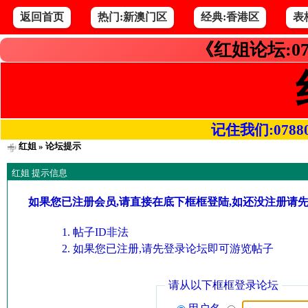
返回首页
热门:新澳门区
经典:香港区
表
《红姐论坛:07
记住我们:078800.
红姐
» 论坛提示
红姐 提示信息
如果您已注册会员,请直接在底下框框登陆,如还没注册请
帖子ID非法
如果您已注册,请先登录论坛即可游览帖子
请从以下框框登录论坛