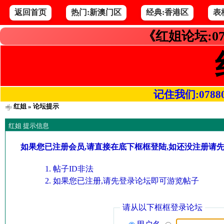
返回首页
热门:新澳门区
经典:香港区
表
《红姐论坛:07
记住我们:078800.
红姐
» 论坛提示
红姐 提示信息
如果您已注册会员,请直接在底下框框登陆,如还没注册请
帖子ID非法
如果您已注册,请先登录论坛即可游览帖子
请从以下框框登录论坛