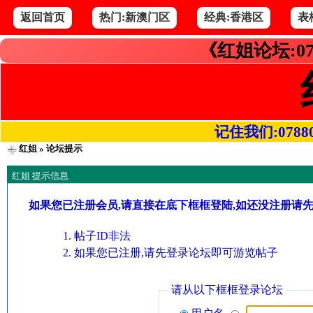
返回首页
热门:新澳门区
经典:香港区
表
《红姐论坛:07
记住我们:078800.
红姐
» 论坛提示
红姐 提示信息
如果您已注册会员,请直接在底下框框登陆,如还没注册请
帖子ID非法
如果您已注册,请先登录论坛即可游览帖子
请从以下框框登录论坛