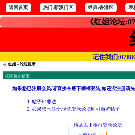
返回首页
热门:新澳门区
经典:香港区
表
《红姐论坛:07
记住我们:078800.
红姐
» 论坛提示
红姐 提示信息
如果您已注册会员,请直接在底下框框登陆,如还没注册请
帖子ID非法
如果您已注册,请先登录论坛即可游览帖子
请从以下框框登录论坛