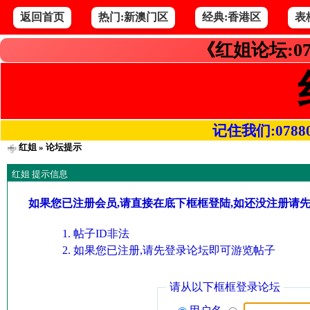
返回首页
热门:新澳门区
经典:香港区
表
《红姐论坛:07
记住我们:078800.
红姐
» 论坛提示
红姐 提示信息
如果您已注册会员,请直接在底下框框登陆,如还没注册请
帖子ID非法
如果您已注册,请先登录论坛即可游览帖子
请从以下框框登录论坛