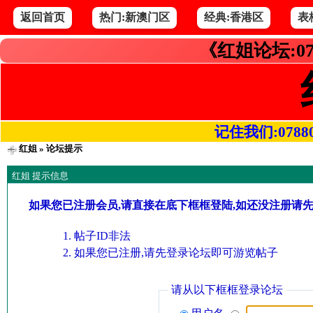
返回首页
热门:新澳门区
经典:香港区
表
《红姐论坛:07
记住我们:078800.
红姐
» 论坛提示
红姐 提示信息
如果您已注册会员,请直接在底下框框登陆,如还没注册请
帖子ID非法
如果您已注册,请先登录论坛即可游览帖子
请从以下框框登录论坛