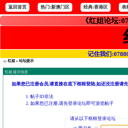
返回首页
热门:新澳门区
经典:香港区
表
《红姐论坛:07
记住我们:078800.
红姐
» 论坛提示
红姐 提示信息
如果您已注册会员,请直接在底下框框登陆,如还没注册请
帖子ID非法
如果您已注册,请先登录论坛即可游览帖子
请从以下框框登录论坛