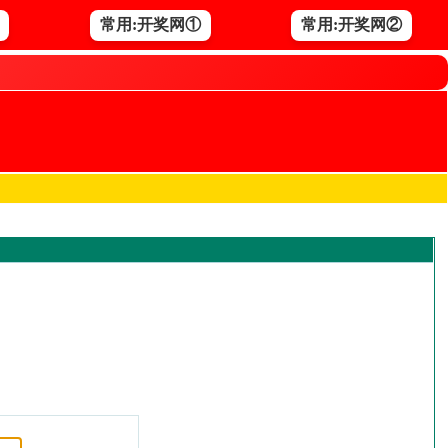
常用:开奖网①
常用:开奖网②