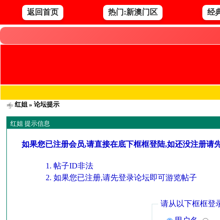
返回首页
热门:新澳门区
经
红姐
» 论坛提示
红姐 提示信息
如果您已注册会员,请直接在底下框框登陆,如还没注册请
帖子ID非法
如果您已注册,请先登录论坛即可游览帖子
请从以下框框登