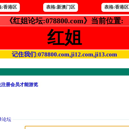
典:香港区
表格:新澳门区
表格:香港区
《红姐论坛:078800.com》当前位置:
红姐
记住我们:078800.com,ji12.com,ji13.com
先注册会员才能游览
录论坛