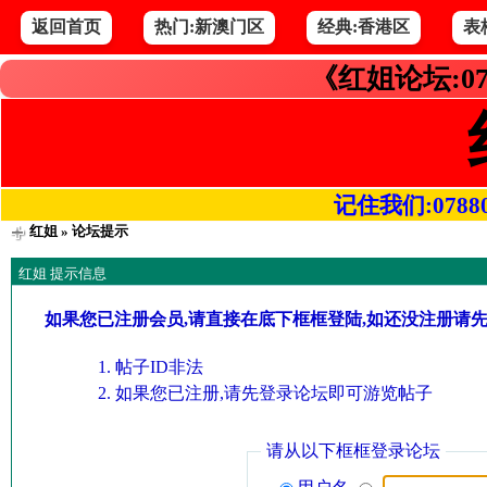
返回首页
热门:新澳门区
经典:香港区
表
《红姐论坛:07
记住我们:078800.
红姐
» 论坛提示
红姐 提示信息
如果您已注册会员,请直接在底下框框登陆,如还没注册请
帖子ID非法
如果您已注册,请先登录论坛即可游览帖子
请从以下框框登录论坛