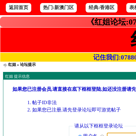
返回首页
热门:新澳门区
经典:香港区
表
《红姐论坛:07
记住我们:078800.
红姐
» 论坛提示
红姐 提示信息
如果您已注册会员,请直接在底下框框登陆,如还没注册请
帖子ID非法
如果您已注册,请先登录论坛即可游览帖子
请从以下框框登录论坛