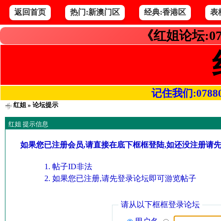
返回首页
热门:新澳门区
经典:香港区
表
《红姐论坛:07
记住我们:078800.
红姐
» 论坛提示
红姐 提示信息
如果您已注册会员,请直接在底下框框登陆,如还没注册请
帖子ID非法
如果您已注册,请先登录论坛即可游览帖子
请从以下框框登录论坛