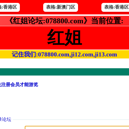
典:香港区
表格:新澳门区
表格:香港区
《红姐论坛:078800.com》当前位置:
红姐
记住我们:078800.com,ji12.com,ji13.com
先注册会员才能游览
录论坛