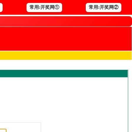
常用:开奖网①
常用:开奖网②