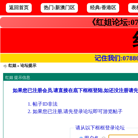
返回首页
热门:新澳门区
经典:香港区
表
《红姐论坛:07
记住我们:078800.
红姐
» 论坛提示
红姐 提示信息
如果您已注册会员,请直接在底下框框登陆,如还没注册请
帖子ID非法
如果您已注册,请先登录论坛即可游览帖子
请从以下框框登录论坛