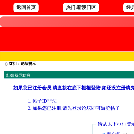
返回首页
热门:新澳门区
经
红姐
» 论坛提示
红姐 提示信息
如果您已注册会员,请直接在底下框框登陆,如还没注册请
帖子ID非法
如果您已注册,请先登录论坛即可游览帖子
请从以下框框登