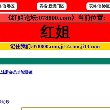
典:香港区
表格:新澳门区
表格:香港区
《红姐论坛:078800.com》当前位置:
红姐
记住我们:078800.com,ji12.com,ji13.com
先注册会员才能游览
录论坛