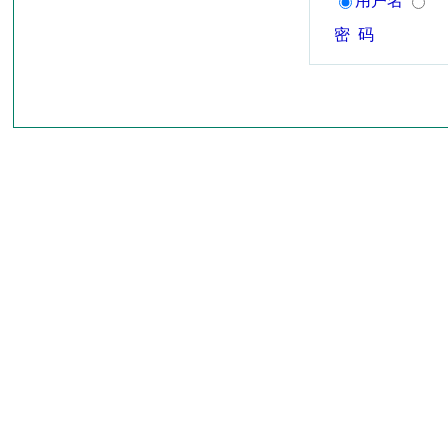
用户名
密 码