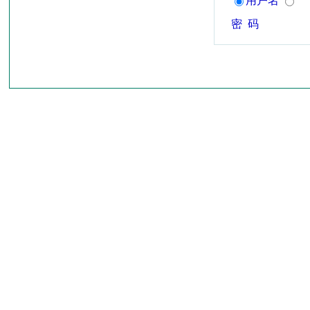
用户名
密 码