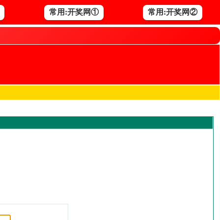
常用:开奖网①
常用:开奖网②