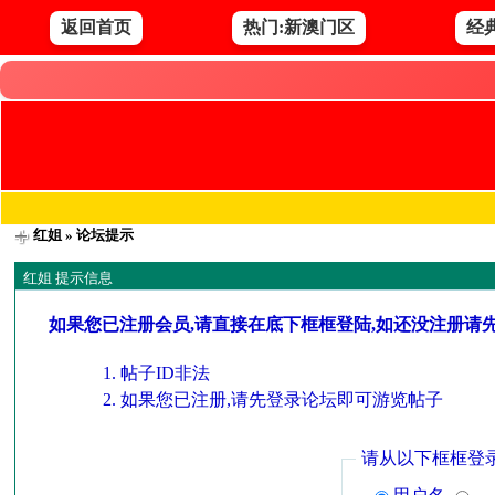
返回首页
热门:新澳门区
经
红姐
» 论坛提示
红姐 提示信息
如果您已注册会员,请直接在底下框框登陆,如还没注册请
帖子ID非法
如果您已注册,请先登录论坛即可游览帖子
请从以下框框登