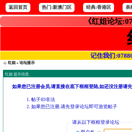
返回首页
热门:新澳门区
经典:香港区
表
《红姐论坛:07
记住我们:078800.
红姐
» 论坛提示
红姐 提示信息
如果您已注册会员,请直接在底下框框登陆,如还没注册请
帖子ID非法
如果您已注册,请先登录论坛即可游览帖子
请从以下框框登录论坛